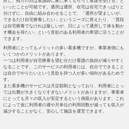
所し、残りの日は看護師に家に来てもらって看護を受ける」と
いったことが可能です。通所は通所、在宅は在宅できっぱりと
分けずに、自由に組み合わせることで、「通所が望ましいが、
できるだけ自宅療養したい」というニーズに答えたり、「普段
は自宅療養でなければ厳しいが、日によって通所して体を動か
す機会を得たい」という意欲のある利用者の希望に沿うことが
できます。
利用者にとってもメリットの多い看多機ですが、事業者側にも
いくつかのメリットがあります。
一つは利用者が自宅療養を望む分だけ看護の負担が減りやすく
なることです。このサービスの利用者には、自分でできること
は自分でやりたいという意欲を持つ人が多い傾向があるためで
す。
また看多機のサービスは月定額制となっており、利用者にとっ
ては出費が大きくなりすぎないメリットがありますが、事業者
にとっても月々の収入が安定するという側面があります。これ
によって仮に利用者の週や月単位の利用回数が減っても収入が
減少することがなく、安心して施設を運営できます。